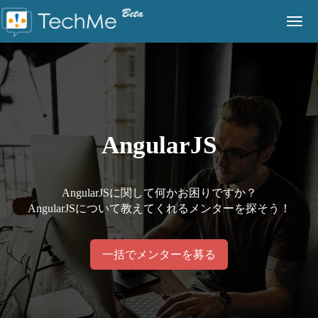
Togg
navig
AngularJS
AngularJSに関して何かお困りですか？
AngularJSについて教えてくれるメンターを探そう！
一括でメンターを募る