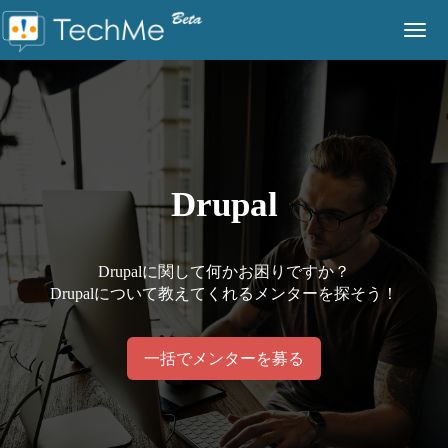
Togg
navig
Drupal
Drupalに関して何かお困りですか？
Drupalについて教えてくれるメンターを探そう！
一括でメンターを募る